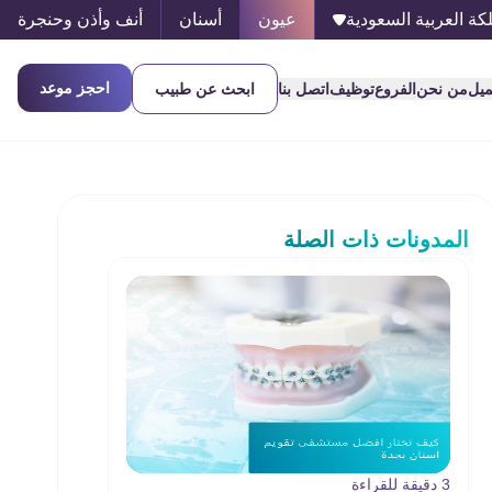
كة العربية السعودية
عيون
أسنان
أنف وأذن وحنجرة
احجز موعد
ميل
من نحن
الفروع
توظيف
اتصل بنا
ابحث عن طبيب
المدونات ذات الصلة
3 دقيقة للقراءة