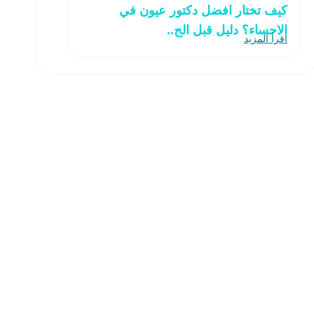
كيف تختار افضل دكتور عيون في
الاحساء؟ دليل قبل الح..
اقرأ المزيد