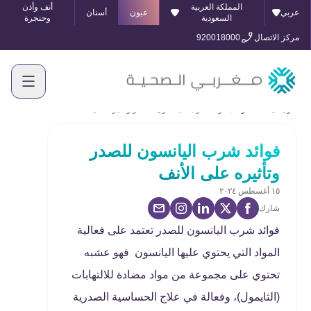
المملكة العربية
أنف وأذن
عربي
عيون
أسنان
السعودية
وحنجرة
مركز الاتصال
920018000
الرئيسية
المدونة
فوائد شرب اليانسون للصدر وتأثيره على الأنف
فوائد شرب اليانسون للصدر
وتأثيره على الأنف
١٥ أغسطس ٢٠٢٤
شارك
فوائد شرب اليانسون للصدر تعتمد على فعالية
المواد التي يحتوي عليها اليانسون فهو عشبه
تحتوي على مجموعة من مواد مضادة للالتهابات
(الثايمول)، وفعالة في علاج الحساسية الصدرية