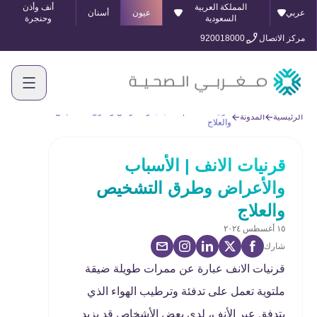
المملكة العربية
أنف وأذن
عربي
عيون
أسنان
السعودية
وحنجرة
مركز الاتصال
920018000
قرنيات الانف | الأسباب والأعراض وطرق التشخيص
الرئيسية
المدونة
والعلاج
قرنيات الانف | الأسباب
والأعراض وطرق التشخيص
والعلاج
١٥ أغسطس ٢٠٢٤
شارك
قرنيات الانف عبارة عن ممرات طويلة ضيقة
ملتوية تعمل على تدفئة وترطيب الهواء الذي
يتدفق عبر الأنف، لدى بعض الأشخاص قد يزيد