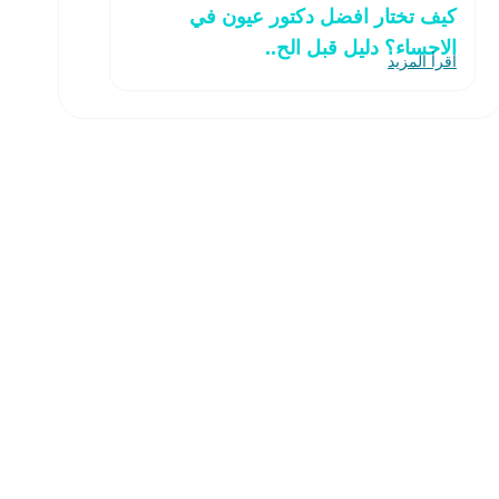
كيف تختار افضل دكتور عيون في
الاحساء؟ دليل قبل الح..
اقرأ المزيد