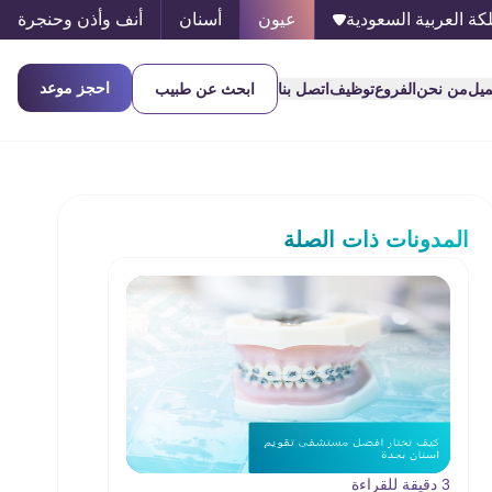
كة العربية السعودية
عيون
أسنان
أنف وأذن وحنجرة
احجز موعد
ميل
من نحن
الفروع
توظيف
اتصل بنا
ابحث عن طبيب
المدونات ذات الصلة
3 دقيقة للقراءة