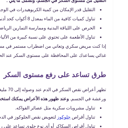
التقليل من مستوى السكر في الجسم، وتشمل ما يلي :
التقليل قدر الإمكان من كمية الكربوهيدرات في الوجب
تناول كميات كافية من الماء بمعدل 8 أكواب كحد أدنى.
الحرص على اللياقة البدنية وممارسة التمارين الرياض
تناول الأطعمة على تحتوي على نسبة كبيرة من الألياف
إذا كنت مريض سكري وتعاني من اضطراب مستمر في مستو
غذائي يساعدك على المحافظة على مستوى السكر عند الح
طرق تساعد على رفع مستوى السكر
تظهر أع
ورعشة في الجسم.
وعند ظهور هذه الأعراض يمكنك استخدا
تناول مشروبات سكرية مثل عصائر الفواكه.
تناول أقراص
جلوكوز
لتعويض نقص الجلوكوز في الدم
تناول أقراص السكاكر أو أي نوع حلوى تساعد على رف