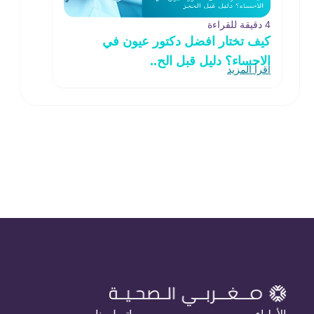
4 دقيقة للقراءة
كيف تختار افضل دكتور عيون في
الاحساء؟ دليل قبل الح..
اقرأ المزيد