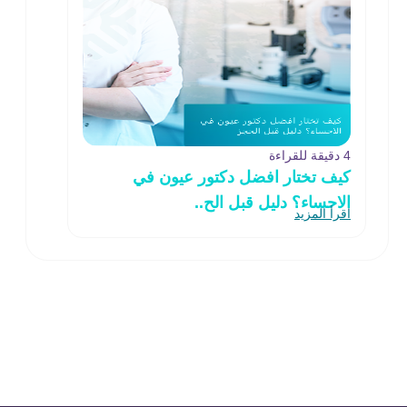
4 دقيقة للقراءة
كيف تختار افضل دكتور عيون في
الاحساء؟ دليل قبل الح..
اقرأ المزيد