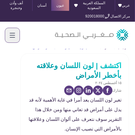
المملكة العربية
أنف وأذن
عربي
عيون
أسنان
السعودية
وحنجرة
مركز الاتصال
920018000
الرئيسية
المدونة
اكتشف | لون اللسان وعلاقته بأخطر الأمراض
اكتشف | لون اللسان وعلاقته
بأخطر الأمراض
١٥ أغسطس ٢٠٢٤
شارك
تغير لون اللسان يعد أمرا في غاية الأهمية لأنه قد
يدل على أمراض قد تعاني منها ومن خلال هذا
التقرير سوف نتعرف على ألوان اللسان وعلاقتها
بالأمراض التي تصيب الإنسان.