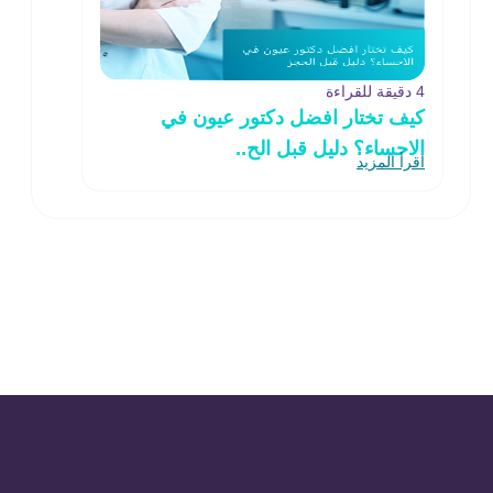
4 دقيقة للقراءة
كيف تختار افضل دكتور عيون في
الاحساء؟ دليل قبل الح..
اقرأ المزيد