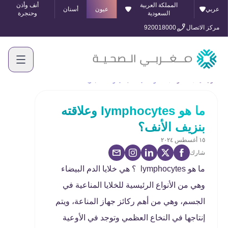
المملكة العربية
أنف وأذن
عربي
عيون
أسنان
السعودية
وحنجرة
مركز الاتصال
920018000
الرئيسية
المدونة
ما هو lymphocytes وعلاقته بنزيف الأنف؟
ما هو lymphocytes وعلاقته
بنزيف الأنف؟
١٥ أغسطس ٢٠٢٤
شارك
ما هو lymphocytes ؟ هي خلايا الدم البيضاء
وهي من الأنواع الرئيسية للخلايا المناعية في
الجسم، وهي من أهم ركائز جهاز المناعة، ويتم
إنتاجها في النخاع العظمي وتوجد في الأوعية