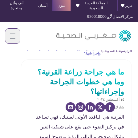
المملكة العربية
أنف وأذن
عربي
عيون
أسنان
السعودية
وحنجرة
مركز الاتصال
920018000
ما هي جراحة زراعة القرنية؟ وما هي خطوات الجراحة
الرئيسية
المدونة
وإجراءاتها؟
ما هي جراحة زراعة القرنية؟
وما هي خطوات الجراحة
وإجراءاتها؟
١٥ أغسطس ٢٠٢٤
شارك
القرنية هي النافذة الأولى لعينيك، فهي تساعد
في تركيز الضوء حتى يقع على شبكية العين
بشكل صحيح، وبالتالي الرؤية بوضوح! لسوء