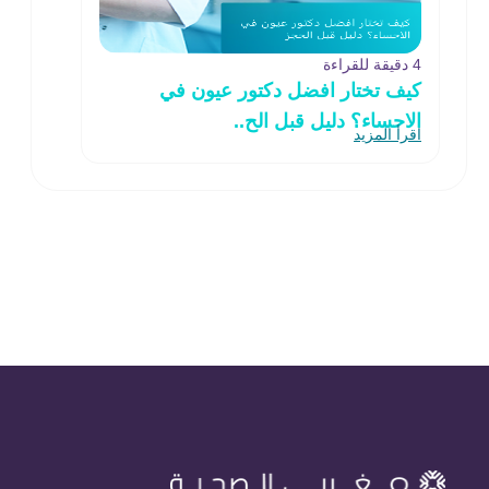
4 دقيقة للقراءة
كيف تختار افضل دكتور عيون في
الاحساء؟ دليل قبل الح..
اقرأ المزيد