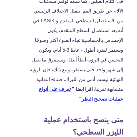
في التئام العينين، كما سيتم توفير مسكنات
الآلام عن طريق الفم. يتمثل الاختلاف الرئيسي
بين الاستئصال السطحي المتقدم و LASIK في
أنه بعد استئصال السطح المتقدم، يكون
الإحساس بالحساسية تجاه الضوء أكثر وضوحًا
ويستمر لفترة أطول - عادةً 3-5 أيام، ويكون
التحسن في الرؤية أبطأ أيضًا، ويستغرق ما يصل
إلى شهر واحد حتى يستقر، ومع ذلك، فإن الرؤية
النهائية ليست أدنى من الليزك، فنتائج النهائية
متشابهة تقريبا.
اقرا ايضا "
تعرف على أنواع
عمليات تصحيح النظر
"
متى ينصح باستخدام عملية
الليزر السطحي؟