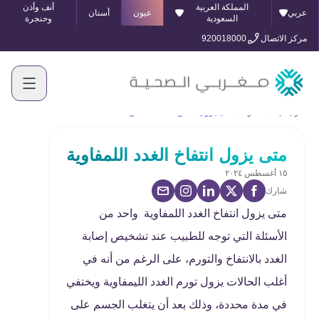
المملكة العربية
أنف وأذن
عربي
عيون
أسنان
السعودية
وحنجرة
مركز الاتصال
920018000
الرئيسية
المدونة
متى يزول انتفاخ الغدد اللمفاوية
متى يزول انتفاخ الغدد اللمفاوية
١٥ أغسطس ٢٠٢٤
شارك
متى يزول انتفاخ الغدد اللمفاوية واحد من
الأسئلة التي توجه للطبيب عند تشخيص إصابة
الغدد بالانتفاخ والتورم، على الرغم من أنه في
أغلب الحالات يزول تورم الغدد الليمفاوية ويختفي
في مدة محددة، وذلك بعد أن يتغلب الجسم على