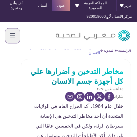
المملكة العربية
أنف وأذن
عربي
عيون
أسنان
السعودية
وحنجرة
مركز الاتصال
920018000
مخاطر التدخين و أضرارها علي كل أجهزة جسم
الرئيسية
المدونة
الانسان
مخاطر التدخين و أضرارها علي
كل أجهزة جسم الانسان
١٥ أغسطس ٢٠٢٤
شارك
خلال عام 1964، أكد الجراح العام في الولايات
المتحدة أن أحد مخاطر التدخين هي الإصابة
بسرطان الرئة، ولكن في الخمسين عامًا التي
تلي ذلك، أكد الأطباء أن التدخين مسؤول عن