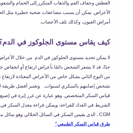
العطش وجفاف الفم والذهاب المتكرر إلى الحمام والشعور
الأعراض. يمكن أن يسبب مضاعفات صحية خطيرة مثل الحما
أمراض العيون، وكذلك تلف الأعصاب.
كيف يقاس مستوى الجلوكوز في الدم؟
لا يمكن تحديد مستوى الجلوكوز في الدم من خلال الأعراض 
جدًا، قد لا يشعر الشخص دائمًا بأعراض ارتفاع أو انخفاض ج
من النوع الثاني بشكل خاص من الأعراض المعتادة لارتفاع ن
تشخص إصابتهم بالسكري لسنوات. وتعتبر أفضل طريقة ل
قياس السكر المتخصص. وهو عبارة عن غرز إبرة في إصبع ا
الشريط في العداد للقراءة، ويمكن قراءة معدل السكر في ا
CGM ، الذي يقيس السكر في السائل الخلالي وهو سائل متواجد بين خلايا جسم الإنسان كل خمس دقائق تقريبًا.
طرق قياس السكر الطبيعي"