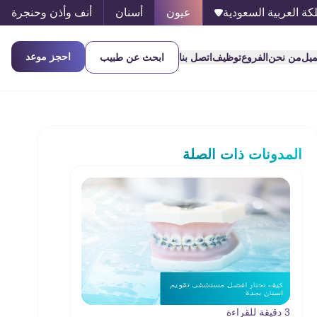
كة العربية السعودية
عيون
أسنان
أنف وأذن وحنجرة
احجز موعد
ميل
من نحن
الفروع
توظيف
اتصل بنا
ابحث عن طبيب
المدونات ذات الصلة
3 دقيقة للقراءة