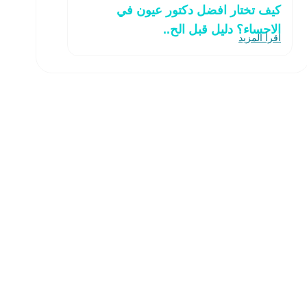
كيف تختار افضل دكتور عيون في
الاحساء؟ دليل قبل الح..
اقرأ المزيد