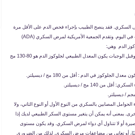
السكري. فقد ينصح الطبيب بإجراء فحص الدم على الأقل مرة
واحدة في الأسبوع، ومرة واحدة في اليوم أو حتى 10 مرات في اليوم. وتقدم الجمعية الأمريكية لمرض السكري (ADA)
كوز الدم وهي:
في حالة الصيام (قبل تناول الوجبة الأولى من اليوم) وقبل الوجبات يكون المعدل الطبيعي لجلوكوز الدم هو 80-130 مج
لجلوكوز في الدم : أقل من 180 مج / ديسيلتر.
 من 140 مج / ديسيلتر.
حوامل المصابين بالسكري من النوع الأول أو النوع الثاني، ولا
خرى. بمعنى أنه يمكن أن يتغير مستوى السكر الطبيعي لديك إذا
قصيرة أو لا تتناول أي دواء لمرض السكري. وقد يكون مستوى
 مما توصي به ADA إذا كنت أكبر سنًا، أو تعاني من مضاعفات مرض السكري. لذلك من الضروري