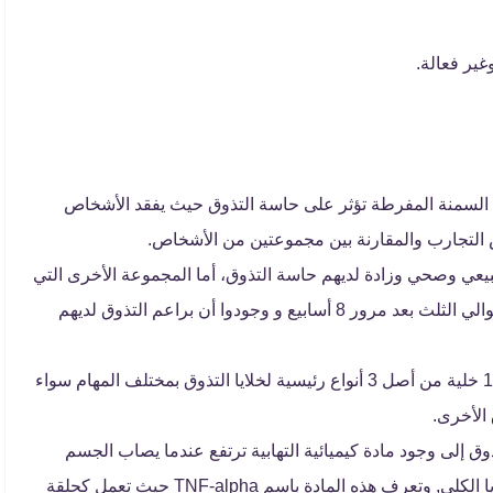
غير فعالة.
ن السمنة المفرطة تؤثر على حاسة التذوق حيث يفقد الأشخاص
بيعي وصحي وزادة لديهم حاسة التذوق، أما المجموعة الأخرى التي
تناولت أطعمة تحتوي على الدهون فقد زاد وزنهم بحوالي الثلث بعد مرور 8 أسابيع و وجودوا أن براعم التذوق لديهم
حيث أن براعم التذوق لدى الإنسان تتألف من 50-100 خلية من أصل 3 أنواع رئيسية لخلايا التذوق بمختلف المهام سواء
 الأخرى.
ذوق إلى وجود مادة كيميائية التهابية ترتفع عندما يصاب الجسم
بالسمنة، حيث ينتج عنها انخفاض سريع في عدد الخلايا الكلي, وتعرف هذه المادة باسم TNF-alpha حيث تعمل كحلقة