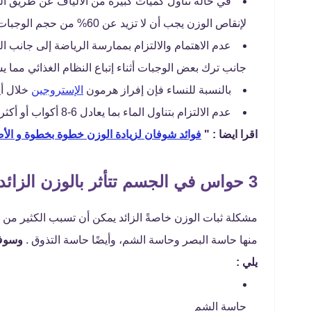
في حالة تناول كميات كبيرة من الألياف عن طريق ال
لإنقاص الوزن يجب أن لا تزيد عن 60% من حجم الوجبات خلال اليوم الواحد.
عدم الاهتمام والالتزام بممارسة الرياضة إلى جانب ا
جانب ترك بعض الوجبات أثناء إتباع النظام الغذائي مما 
بالنسبة للنساء فإن إفراز هرمون
الإستروجين
خلال أي
عدم الالتزام بتناول الماء بما يعادل 6-8 أكواب أو أكثر خلال اليوم الواحد.
اقرا ايضا : "
فوائد شوفان لزيادة الوزن خطوة بخطوة و الأ
3 حواس في الجسم تتأثر بالوزن الزائد تعرف عليها
مشكلة ثبات الوزن خاصةً الزائد يمكن أن تسبب الكثير 
منها حاسة البصر وحاسة الشم، وأيضًا حاسة التذوق .
وسوف 
يلي :
حاسة الشم