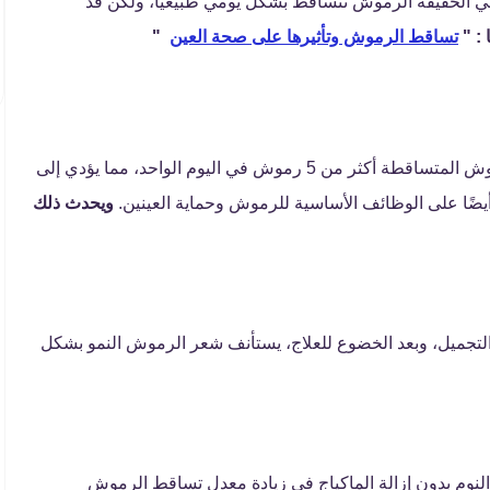
ي الحقيقة الرموش تتساقط بشكل يومي طبيعيًا، ولكن قد
 : "
تساقط الرموش وتأثيرها على صحة العين
"
معدل تساقط الرموش الطبيعي قد يتغير ويصبح عدد الرموش المتساقطة أكثر من 5 رموش في اليوم الواحد، مما يؤدي إلى
يضًا على الوظائف الأساسية للرموش وحماية العينين.
ويحدث ذلك
جميل، وبعد الخضوع للعلاج، يستأنف شعر الرموش النمو بشكل
النوم بدون إزالة الماكياج في زيادة معدل تساقط الرموش