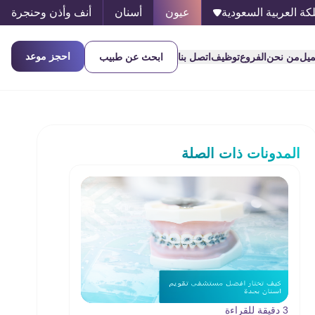
كة العربية السعودية
عيون
أسنان
أنف وأذن وحنجرة
احجز موعد
ميل
من نحن
الفروع
توظيف
اتصل بنا
ابحث عن طبيب
المدونات ذات الصلة
3 دقيقة للقراءة