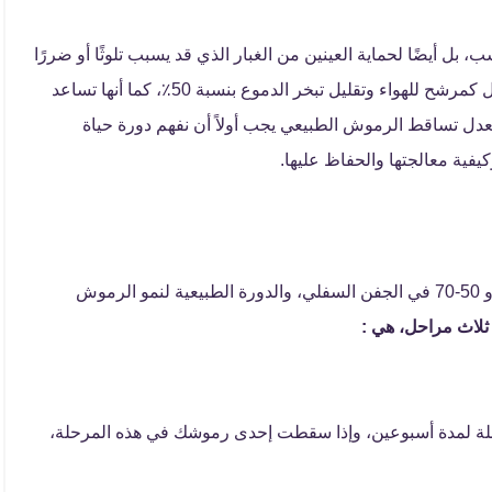
ل أيضًا لحماية العينين من الغبار الذي قد يسبب تلوثًا أو ضررًا
للعينين. الدراسات العلمية أثبتت أن الرموش يمكن أن تعمل كمرشح للهواء وتقليل تبخر الدموع بنسبة 50٪، كما أنها تساعد
دل تساقط الرموش الطبيعي يجب أولاً أن نفهم دورة حياة
يفية معالجتها والحفاظ عليها.
متوسط ​​عدد رموش الكبار هو 100-150 في الجفن العلوي و 50-70 في الجفن السفلي، والدورة الطبيعية لنمو الرموش
لاث مراحل، هي :
لة لمدة أسبوعين، وإذا سقطت إحدى رموشك في هذه المرحلة،