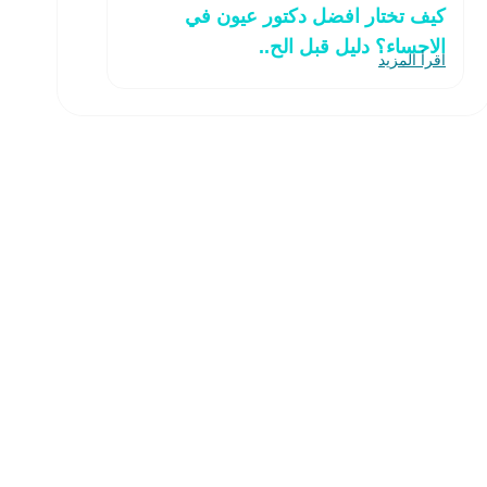
كيف تختار افضل دكتور عيون في
الاحساء؟ دليل قبل الح..
اقرأ المزيد