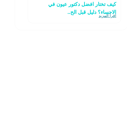
كيف تختار افضل دكتور عيون في
الاحساء؟ دليل قبل الح..
اقرأ المزيد