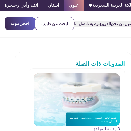
كة العربية السعودية
عيون
أسنان
أنف وأذن وحنجرة
احجز موعد
ميل
من نحن
الفروع
توظيف
اتصل بنا
ابحث عن طبيب
المدونات ذات الصلة
3 دقيقة للقراءة