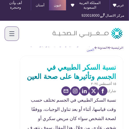
المملكة العربية
أنف وأذن
عربي
عيون
أسنان
السعودية
وحنجرة
مركز الاتصال
920018000
نسبة السكر الطبيعي في الجسم وتأثيرها على صحة
الرئيسية
المدونة
العين
نسبة السكر الطبيعي في
الجسم وتأثيرها على صحة العين
١٥ أغسطس ٢٠٢٤
شارك
نسبة السكر الطبيعي في الجسم تختلف حسب
وقت قياسها، أثناء أو بعد تناول الوجبات، ووفقًا
لصحة الشخص سواء كان مريض سكري أو
شخص عادي, من خلال هذا المقال سوف نتعرف