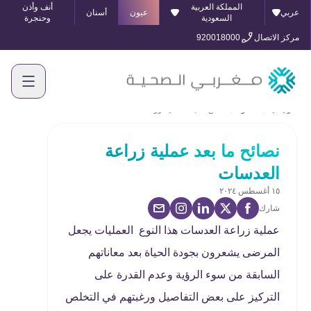
المملكة العربية
أنف وأذن
عربي
عيون
أسنان
السعودية
وحنجرة
مركز الاتصال
920018000
الرئيسية
المدونة
نصائح ما بعد عملية زراعة العدسات
نصائح ما بعد عملية زراعة
العدسات
١٥ أغسطس ٢٠٢٤
شارك
عملية زراعة العدسات هذا النوع العمليات يجعل
المرضى يشعرون بجودة الحياة بعد معاناتهم
السابقة من سوء الرؤية وعدم القدرة على
التركيز على بعض التفاصيل ورغبتهم في التخلص