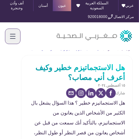
المملكة العربية
أنف وأذن
عربي
عيون
أسنان
السعودية
وحنجرة
مركز الاتصال
920018000
الرئيسية
المدونة
هل الاستجماتيزم خطير وكيف أعرف أني مصاب؟
هل الاستجماتيزم خطير وكيف
أعرف أني مصاب؟
١٥ أغسطس ٢٠٢٤
شارك
هل الاستجماتيزم خطير ؟ هذا السؤال يشغل بال
الكثير من الأشخاص الذين يعانون من
الاستجماتيزم، بالتأكيد أنك سمعت من قبل عن
أشخاص يعانون من قصر النظر أو طول النظر،