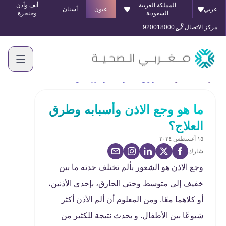
المملكة العربية
أنف وأذن
عربي
عيون
أسنان
السعودية
وحنجرة
مركز الاتصال
920018000
الرئيسية
المدونة
ما هو وجع الاذن وأسبابه وطرق العلاج؟
ما هو وجع الاذن وأسبابه وطرق
العلاج؟
١٥ أغسطس ٢٠٢٤
شارك
وجع الاذن هو الشعور بألم تختلف حدته ما بين
خفيف إلى متوسط وحتى الحارق، بإحدى الأذنين،
أو كلاهما معًا. ومن المعلوم أن ألم الأذن أكثر
شيوعًا بين الأطفال. و يحدث نتيجة للكثير من