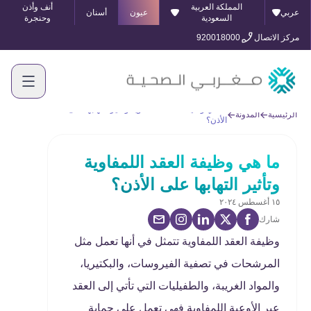
المملكة العربية
أنف وأذن
عربي
عيون
أسنان
السعودية
وحنجرة
مركز الاتصال
920018000
ما هي وظيفة العقد اللمفاوية وتأثير التهابها على
الرئيسية
المدونة
الأذن؟
ما هي وظيفة العقد اللمفاوية
وتأثير التهابها على الأذن؟
١٥ أغسطس ٢٠٢٤
شارك
وظيفة العقد اللمفاوية تتمثل في أنها تعمل مثل
المرشحات في تصفية الفيروسات، والبكتيريا،
والمواد الغريبة، والطفيليات التي تأتي إلى العقد
عبر الأوعية اللمفاوية فهي تعمل على حماية