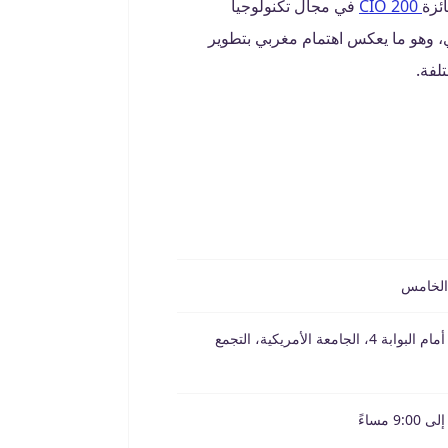
ئزة
CIO 200
في مجال تكنولوجيا
 حفل جوائز TechTalk وMETA السنوي، وهو ما يعكس اهتمام مغربي بتطوير
لفة.
 الخامس
القطعة 37، منطقة المستثمرين الجنوبية، أمام البوابة 4، الجامعة الأمريكية، التجمع