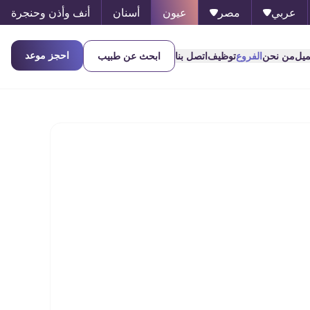
عربي
مصر
عيون
أسنان
أنف وأذن وحنجرة
احجز موعد
ميل
من نحن
الفروع
توظيف
اتصل بنا
ابحث عن طبيب