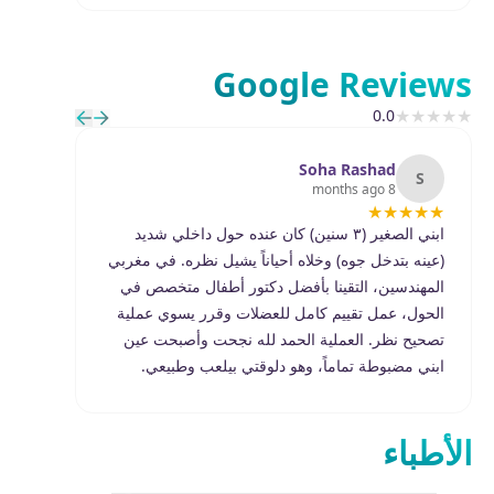
Google Reviews
★
★
★
★
★
0.0
Soha Rashad
T
S
8 months ago
★
★
★
★
★
★
★
ابني الصغير (٣ سنين) كان عنده حول داخلي شديد
(عينه بتدخل جوه) وخلاه أحياناً يشيل نظره. في مغربي
الشبك
المهندسين، التقينا بأفضل دكتور أطفال متخصص في
الأرق
الحول، عمل تقييم كامل للعضلات وقرر يسوي عملية
تصحيح نظر. العملية الحمد لله نجحت وأصبحت عين
مع جل
ابني مضبوطة تماماً، وهو دلوقتي بيلعب وطبيعي.
للعلا
الأطباء هناك عسل وأخلاقهم عالية جداً، شكراً مغربي
جداً 
المهندسين.
المهن
الأطباء