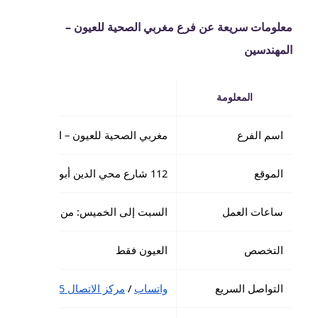
معلومات سريعة عن فرع مغربي الصحية للعيون –
المهندسين
المعلومة
التفاص
اسم الفرع
مغربي الصحية للعيون – المهندسين
الموقع
112 شارع محي الدين أبو العز، المهندسين، القاهرة، مصر
ساعات العمل
السبت إلى الخميس: من 9:00 صباحًا إلى 9:00 مساءً
التخصص
العيون فقط
التواصل السريع
واتساب
/
مركز الاتصال 19505