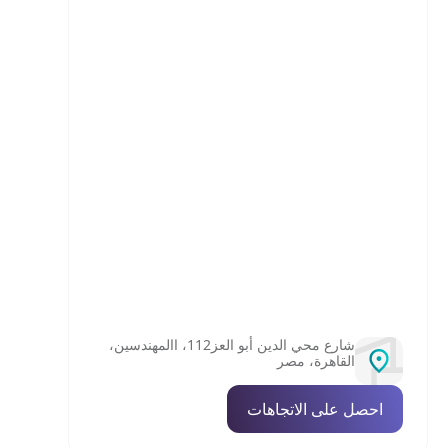
شارع محي الدين أبو العز112، االمهندسين،
القاهرة، مصر
احصل على الاتجاهات