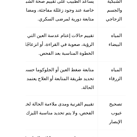
الشبكية
يساعد الطبيب على تقييم صحة الشبكية والجسم ا
والجسم
خاصة عند وجود زغللة مفاجئة، ومضات ضوئية، عوائ
الزجاجي
متابعة دورية لمرضى السكري.
المياه
تقييم حالات إعتام عدسة العين التي قد تسبب ضباب
البيضاء
الرؤية، صعوبة في القراءة، أو انزعاجًا من الإضاءة، 
الخطوة المناسبة بعد الفحص.
المياه
متابعة ضغط العين أو الجلوكوما حسب تقييم الطبيب
الزرقاء
تحديد طريقة المتابعة أو العلاج يعتمد على الفحص 
الحالة.
تصحيح
تقييم القرنية ومدى ملاءمة الحالة لخيارات تصحيح ا
عيوب
الفحص، ولا يتم تحديد مناسبة الليزك أو غيره إلا بع
الإبصار