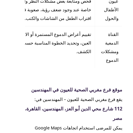
عيون
فحص ومتابعة بعض مشكلات النظر والحول لدى الأ
الأطفال
خاصة عند وجود ضعف رؤية، صعوبة في القراءة، أو
والحول
اقتراب الطفل من الشاشات والكتب.
القناة
تقييم أعراض الدموع المستمرة أو الالتهابات المتك
الدمعية
العين، وتحديد الخطوة المناسبة حسب سبب المشكل
ومشكلات
الكشف.
الدموع
موقع فرع مغربي الصحية للعيون في المهندسين
يقع فرع مغربي الصحية للعيون – المهندسين في:
112 شارع محي الدين أبو العز، المهندسين، القاهرة،
مصر
يمكن للمرضى استخدام اتجاهات Google Maps