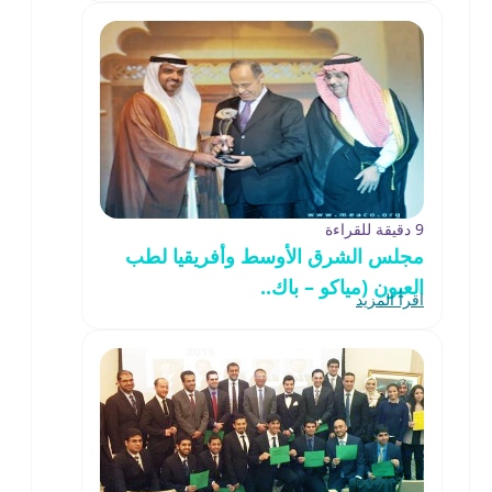
9 دقيقة للقراءة
مجلس الشرق الأوسط وأفريقيا لطب
العيون (مياكو – باك..
اقرأ المزيد