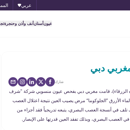
عربي
الممل
عيون
أسنان
أنف وأذن وحنجرة
تج
مغربي دبي
شارك
لمياه الزرقاء)، قامت مغربي دبي بفحص عيون منسوبي شركة "شرف
لماء الأزرق ”الجلوكوما“ مرض يصيب العين نتيجة اعتلال العصب
تلف في أنسجة العصب البصري، يتبعه تدريجياً فقد أجزاء من
اً في العصب البصري، وبذلك تفقد العين قدرتها على الإبصار.