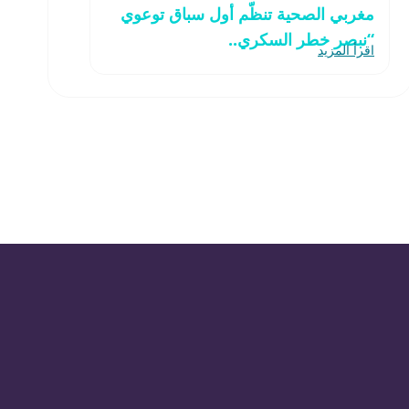
مغربي الصحية تنظّم أول سباق توعوي
“نبصر خطر السكري..
اقرأ المزيد