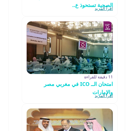
الصحية تستحوذ ع..
اقرأ المزيد
11 دقيقة للقراءة
امتحان الــ ICO في مغربي مصر
والإمارات
اقرأ المزيد