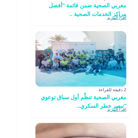
مغربي الصحية ضمن قائمة “أفضل
مراكز الخدمات الصحية ..
اقرأ المزيد
2 دقيقة للقراءة
مغربي الصحية تنظّم أول سباق توعوي
“نبصر خطر السكري..
اقرأ المزيد