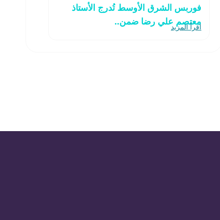
فوربس الشرق الأوسط تُدرج الأستاذ
معتصم علي رضا ضمن..
اقرأ المزيد