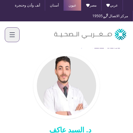
عربي
مصر
عيون
أسنان
أنف وأذن وحنجرة
مركز الاتصال
19505
الرئيسية
أطبائنا
د. السيد عاكف
د. السيد عاكف