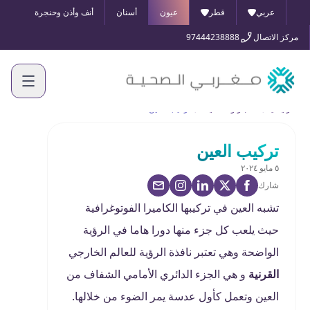
عربي
قطر
عيون
أسنان
أنف وأذن وحنجرة
مركز الاتصال
97444238888
الرئيسية
الأخبار والفعاليات
تركيب العين
تركيب العين
٥ مايو ٢٠٢٤
شارك
تشبه العين في تركيبها الكاميرا الفوتوغرافية
حيث يلعب كل جزء منها دورا هاما في الرؤية
الواضحة وهي تعتبر نافذة الرؤية للعالم الخارجي
القرنية
و هي الجزء الدائري الأمامي الشفاف من
العين وتعمل كأول عدسة يمر الضوء من خلالها.