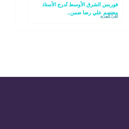
فوربس الشرق الأوسط تُدرج الأستاذ
معتصم علي رضا ضمن..
اقرأ المزيد