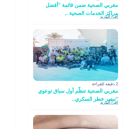
مغربي الصحية ضمن قائمة “أفضل
مراكز الخدمات الصحية ..
اقرأ المزيد
2 دقيقة للقراءة
مغربي الصحية تنظّم أول سباق توعوي
“نبصر خطر السكري..
اقرأ المزيد