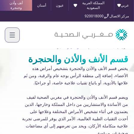
المملكة العربية
أنف وأذن
عربي
عيون
أسنان
السعودية
وحنجرة
مركز الاتصال
920018000
الرئيسية
الخدمات
قسم الأنف والأذن والحنجرة
قسم الأنف والأذن والحنجرة
يختص قسم الأنف والأذن والحنجرة بتشخيص أمراض هذه
الأعضاء، إضافة إلى منطقة الرأس بوجه عام والرقبة، ومن ثَم
علاجها بالأدوية، أو باتباع تقنيات علاجية خاصة، أو جراحيًا.
ويضم قسم الأنف والأذن والحنجرة في مغربي الصحية لفيف
من الأساتذة والاستشاريين من داخل المملكة وخارجها، الذين
يعتمدون في أثناء تشخيص الأمراض المختلفة وعلاجها على
أحدث التقنيات الطبية العالمية، الأمر الذي يوفر للمرضى تجربة
علاجية متكاملة الأركان، ويحد من تعرضهم إلى أي مضاعفات
صحية غير مرغوبة.