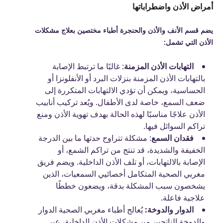
أمراض الأذن واضطراباتها
يضم قسم الأنف والأذن والحنجرة أطباء مختصين بعلاج مشكلات
الأذن التي تشمل:
التهابات الأذن المزمنة
: غالبًا ما ترتبط الإصابة
بالتهابات الأذن المزمنة بنزلات البرد أو الأنفلونزا أو
الحساسية، ويمكن أن تؤدي الالتهابات المتكررة إلى
ضعف السمع، خاصة لدى الأطفال. ويُعد تركيب أنابيب
الأذن علاجًا مناسبًا لهذه الحالة بهدف تهوية الأذن ومنع
تراكم السوائل فيها.
فقدان السمع
: مشكلة تتراوح حدتها ما بين الدرجة
الخفيفة والشديدة، قد تنتج من تراكم الشمع، أو
الإصابة بالالتهابات، أو تلف الأذن الداخلية. ويضم فريق
مغربي الصحية المتكامل أخصائيي السمعيات، الذين
يشخصون سبب المشكلة بدقة، ويضعون خططًا
علاجية فاعلة.
الدوار والدوخة:
يُعالج أطباء مغربي الصحية الدوار
والدوخة الناتجين من مشكلات الأذن الداخلية، عبر