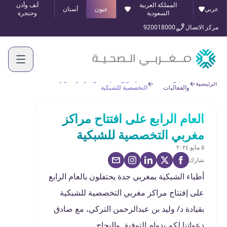
المملكة العربية
أنف وأذن
عربي
عيون
أسنان
السعودية
وحنجرة
مركز الاتصال
920018000
الأخبار
العام الرابع على افتتاح مراكز مغربي
الرئيسية
والفعاليات
التخصصية للشبكية
العام الرابع على افتتاح مراكز
مغربي التخصصية للشبكية
٥ مايو ٢٠٢٤
شارك
أطباء الشبكية بمغربي جدة يحتفلون بالعام الرابع
على إفتتاح مراكز مغربي التخصصية للشبكية
بقيادة د/ وليد بن عبدالرحمن التركي، مع صادق
دعواتنا لكم بدوام التوفيق والنجاح.