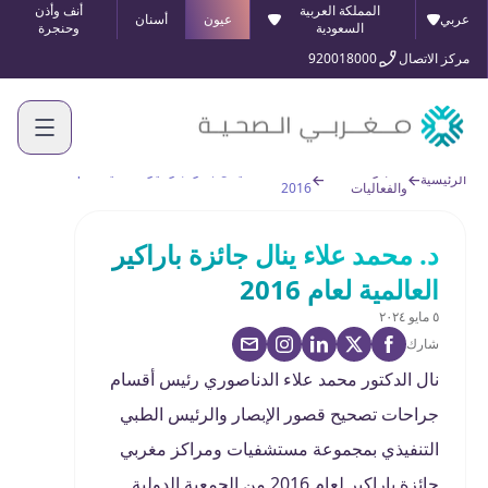
المملكة العربية
أنف وأذن
عربي
عيون
أسنان
السعودية
وحنجرة
مركز الاتصال
920018000
الأخبار
د. محمد علاء ينال جائزة باراكير العالمية لعام
الرئيسية
والفعاليات
2016
د. محمد علاء ينال جائزة باراكير
العالمية لعام 2016
٥ مايو ٢٠٢٤
شارك
نال الدكتور محمد علاء الدناصوري رئيس أقسام
جراحات تصحيح قصور الإبصار والرئيس الطبي
التنفيذي بمجموعة مستشفيات ومراكز مغربي
جائزة باراكير لعام 2016 من الجمعية الدولية