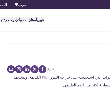
عربي
الممل
عيون
أسنان
أنف وأذن وحنجرة
تج
شارك
يسمى اللازيك أيضا بـ "الليزيك السطحي" و يعتبر أحد التطويرات التي استحدثت على جراحة الليزر PRK القديمة. ويستعمل
 مسطحة أكثر من الحد الطبيعي.