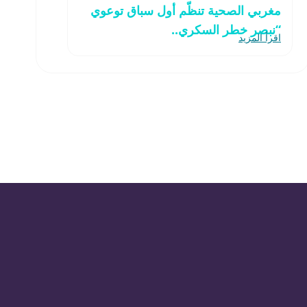
مغربي الصحية تنظّم أول سباق توعوي
“نبصر خطر السكري..
اقرأ المزيد