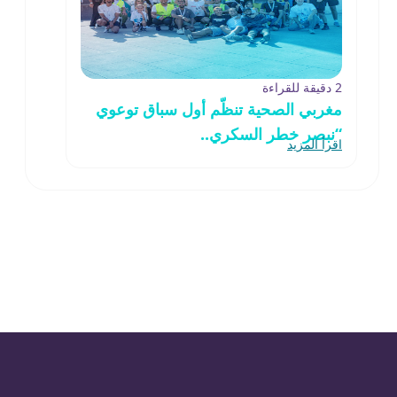
2 دقيقة للقراءة
مغربي الصحية تنظّم أول سباق توعوي
“نبصر خطر السكري..
اقرأ المزيد