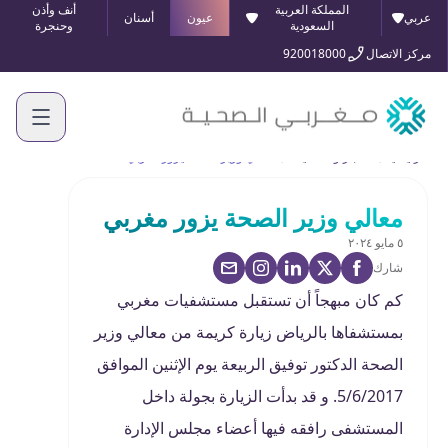
المملكة العربية
أنف وأذن
عربي
عيون
أسنان
السعودية
وحنجرة
مركز الاتصال
920018000
الرئيسية
الأخبار والفعاليات
معالي وزير الصحة يزور مغربي
معالي وزير الصحة يزور مغربي
٥ مايو ٢٠٢٤
شارك
كم كان مبهجاً أن تستقبل مستشفيات مغربي
بمستشفاها بالرياض زيارة كريمة من معالي وزير
الصحة الدكتور توفيق الربيعة يوم الإثنين الموافق
5/6/2017. و قد بدأت الزيارة بجولة داخل
المستشفى رافقه فيها أعضاء مجلس الإدارة