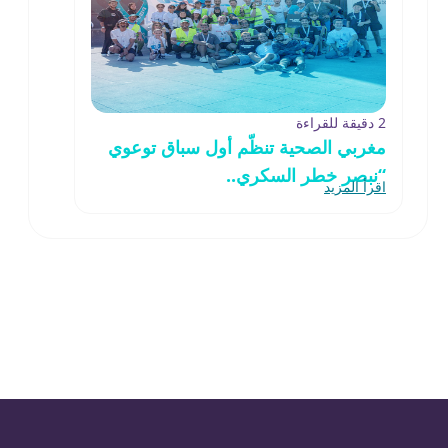
2 دقيقة للقراءة
مغربي الصحية تنظّم أول سباق توعوي
“نبصر خطر السكري..
اقرأ المزيد