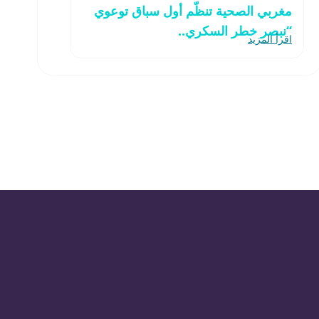
مغربي الصحية تنظّم أول سباق توعوي
“نبصر خطر السكري..
اقرأ المزيد