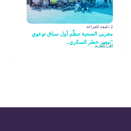
2 دقيقة للقراءة
مغربي الصحية تنظّم أول سباق توعوي
“نبصر خطر السكري..
اقرأ المزيد