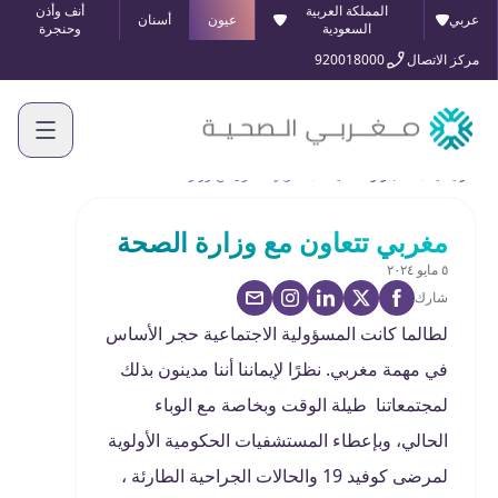
المملكة العربية
أنف وأذن
عربي
عيون
أسنان
السعودية
وحنجرة
مركز الاتصال
920018000
الرئيسية
الأخبار والفعاليات
مغربي تتعاون مع وزارة الصحة
مغربي تتعاون مع وزارة الصحة
٥ مايو ٢٠٢٤
شارك
لطالما كانت المسؤولية الاجتماعية حجر الأساس
في مهمة مغربي. نظرًا لإيماننا أننا مدينون بذلك
لمجتمعاتنا طيلة الوقت وبخاصة مع الوباء
الحالي، وبإعطاء المستشفيات الحكومية الأولوية
لمرضى كوفيد 19 والحالات الجراحية الطارئة ،