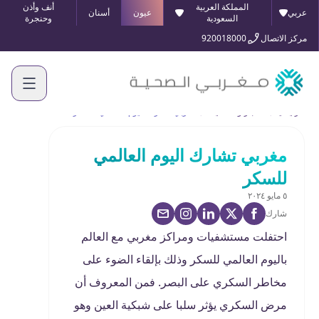
المملكة العربية
أنف وأذن
عربي
عيون
أسنان
السعودية
وحنجرة
مركز الاتصال
920018000
الرئيسية
الأخبار والفعاليات
مغربي تشارك اليوم العالمي للسكر
مغربي تشارك اليوم العالمي
للسكر
٥ مايو ٢٠٢٤
شارك
احتفلت مستشفيات ومراكز مغربي مع العالم
باليوم العالمي للسكر وذلك بإلقاء الضوء على
مخاطر السكري على البصر. فمن المعروف أن
مرض السكري يؤثر سلبا على شبكية العين وهو