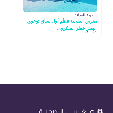
2 دقيقة للقراءة
مغربي الصحية تنظّم أول سباق توعوي
“نبصر خطر السكري..
اقرأ المزيد