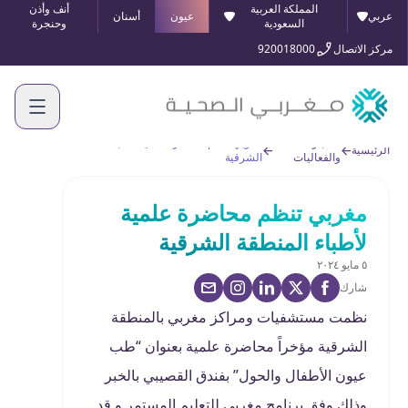
المملكة العربية
أنف وأذن
عربي
عيون
أسنان
السعودية
وحنجرة
مركز الاتصال
920018000
الأخبار
مغربي تنظم محاضرة علمية لأطباء المنطقة
الرئيسية
والفعاليات
الشرقية
مغربي تنظم محاضرة علمية
لأطباء المنطقة الشرقية
٥ مايو ٢٠٢٤
شارك
نظمت مستشفيات ومراكز مغربي بالمنطقة
الشرقية مؤخراً محاضرة علمية بعنوان “طب
عيون الأطفال والحول” بفندق القصيبي بالخبر
وذلك وفق برنامج مغربي للتعليم المستمر و قد