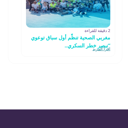
2 دقيقة للقراءة
مغربي الصحية تنظّم أول سباق توعوي
“نبصر خطر السكري..
اقرأ المزيد