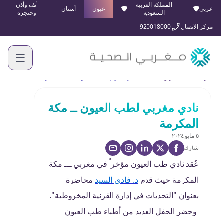
المملكة العربية
أنف وأذن
عربي
عيون
أسنان
السعودية
وحنجرة
مركز الاتصال
920018000
الرئيسية
الأخبار والفعاليات
نادي مغربي لطب العيون ــ مكة المكرمة
نادي مغربي لطب العيون ــ مكة
المكرمة
٥ مايو ٢٠٢٤
شارك
عُقد نادي طب العيون مؤخراً في مغربي ـــ مكة
المكرمة حيث قدم
د. فادي السيد
محاضرة
بعنوان "التحديات في إدارة القرنية المخروطية".
وحضر الحفل العديد من أطباء طب العيون