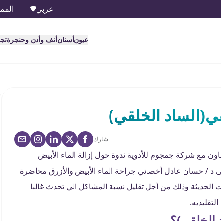
عربي
الممل
عيون
أسنان
أنف وأذن وحنجرة
تج
قي(الساد الخلقي)
شارك
ن مع شركة جمجوم للأدوية ندوة حول إزالة الماء الأبيض
قى د / حسان عادل أخصائي جراحة الماء الأبيض والأزرق محاضرة
ات الحديثة وذلك من أجل تقليل نسبة المشاكل الي تحدث غالبا
التقليديه.
 الخلقي)؟