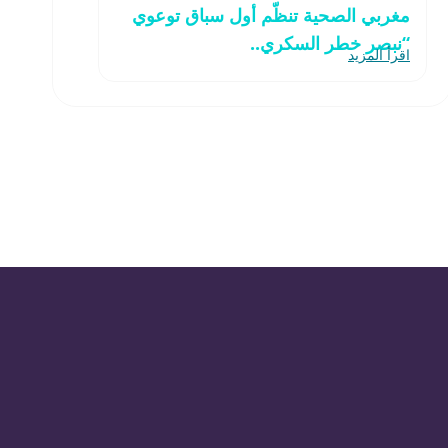
مغربي الصحية تنظّم أول سباق توعوي
“نبصر خطر السكري..
اقرأ المزيد