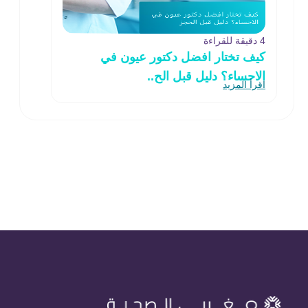
4 دقيقة للقراءة
كيف تختار افضل دكتور عيون في
الاحساء؟ دليل قبل الح..
اقرأ المزيد