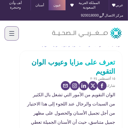
المملكة العربية
أنف وأذن
عربي
عيون
أسنان
السعودية
وحنجرة
مركز الاتصال
920018000
الرئيسية
المدونة
تعرف على مزايا وعيوب الوان التقويم
تعرف على مزايا وعيوب الوان
التقويم
١٥ أغسطس ٢٠٢٤
شارك
الوان التقويم من الأمور التي تشغل بال الكثير
من السيدات والرجال عند اللجوء إلى هذا الاختيار
من أجل تجميل الأسنان والحصول على مظهر
جميل متناسق، حيث أن الأسنان الجميلة تعطي