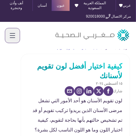
المملكة العربية
أنف وأذن
عربي
عيون
أسنان
السعودية
وحنجرة
مركز الاتصال
920018000
الرئيسية
المدونة
كيفية اختيار أفضل لون تقويم لأسنانك
كيفية اختيار أفضل لون تقويم
لأسنانك
١٥ أغسطس ٢٠٢٤
شارك
لون تقويم الأسنان هو أحد الأمور التي تشغل
مرضى الأسنان الذين يريدوا تركيب تقويم أو قد
تم تشخيص حالتهم بأنها بحاجة لتقويم، كيفية
اختيار اللون وما هو اللون الناسب لكل بشرة؟