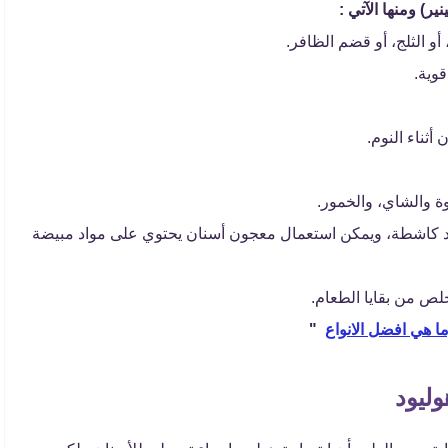
ير) ومنها الآتي :
و الثلج، أو قضم الظافر.
قوية.
أثناء النوم.
ة والشاي، والخمور.
اد كاشطة، ويمكن استعمال معجون أسنان يحتوي على مواد مبيضة
لص من بقايا الطعام.
ا هي افضل الانواع
"
ليود