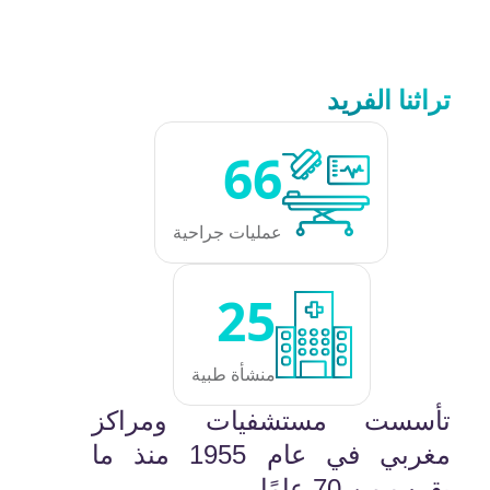
تراثنا الفريد
66
عمليات جراحية
25
منشأة طبية
تأسست مستشفيات ومراكز
مغربي في عام 1955 منذ ما
يقرب من 70 عامًا.