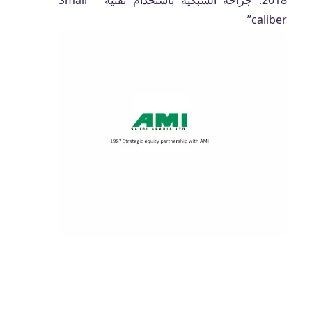
2018: جراحة الشبكية باستخدام تقنية ” Small
caliber”