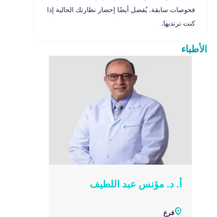
فحوصات سابقة. يُفضل أيضًا إحضار نظارتك الحالية إذا
كنت ترتديها.
الأطباء
أ. د. مؤنس عبد اللطيف
فرع