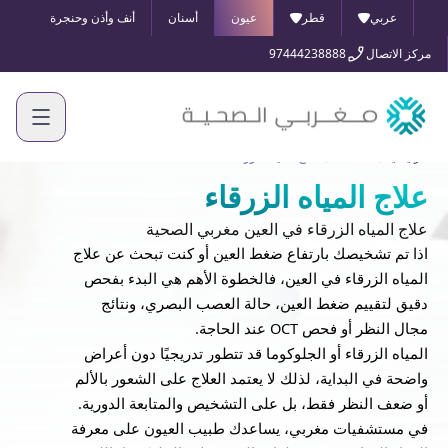
عربي
قطر
عيون
أسنان
أنف وأذن وحنجرة
مركز الاتصال
97444238888
الرئيسية
الخدمات
علاج المياه الزرقاء
علاج المياه الزرقاء
علاج المياه الزرقاء في العين مغربي الصحية
اذا تم تشخيصك بارتفاع ضغط العين أو كنت تبحث عن علاج
المياه الزرقاء في العين، فالخطوة الأهم هي البدء بفحص
دقيق لتقييم ضغط العين، حالة العصب البصري، ونتائج
مجال النظر أو فحص OCT عند الحاجة.
المياه الزرقاء أو الجلوكوما قد تتطور تدريجيًا دون أعراض
واضحة في البداية، لذلك لا يعتمد العلاج على الشعور بالألم
أو ضعف النظر فقط، بل على التشخيص والمتابعة الدورية.
في مستشفيات مغربي، يساعدك طبيب العيون على معرفة