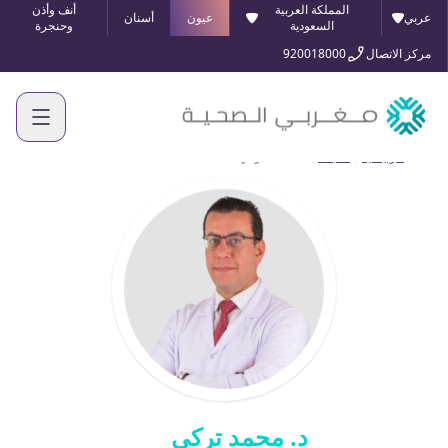
المملكة العربية
أنف وأذن
عربي
عيون
أسنان
السعودية
وحنجرة
مركز الاتصال
920018000
الرئيسية
أطبائنا
د. محمد تركي
د. محمد تركي