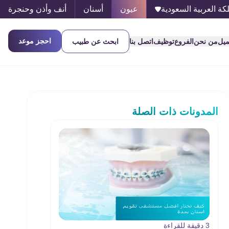
كة العربية السعودية
عيون
أسنان
أنف وأذن وحنجرة
احجز موعد
ميل
من نحن
الفروع
توظيف
اتصل بنا
ابحث عن طبيب
المدونات ذات الصلة
3 دقيقة للقراءة