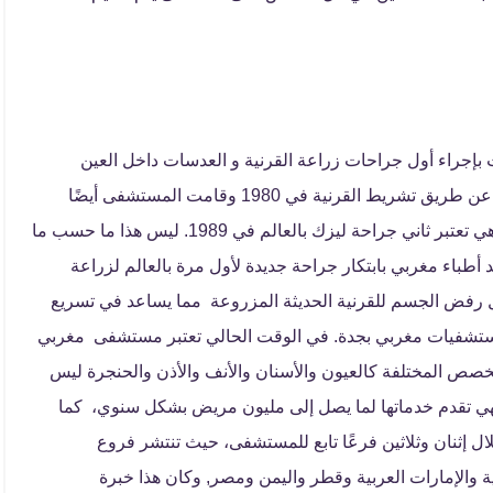
إجراء أول جراحات زراعة القرنية و العدسات داخل العين
وكذلك أجريت المستشفى عمليات تصحيح النظر لأول مرة عن طريق تشريط القرنية في 1980 وقامت المستشفى أيضًا
وهي تعتبر ثاني جراحة ليزك بالعالم في 1989. ليس هذا ما حسب ما
طباء مغربي بابتكار جراحة جديدة لأول مرة بالعالم لزراعة
يل رفض الجسم للقرنية الحديثة المزروعة مما يساعد في تسريع
 مستشفيات مغربي بجدة. في الوقت الحالي تعتبر مستشفى مغربي
صص المختلفة كالعيون والأسنان والأنف والأذن والحنجرة ليس
ي تقدم خدماتها لما يصل إلى مليون مريض بشكل سنوي، كما
ل إثنان وثلاثين فرعًا تابع للمستشفى، حيث تنتشر فروع
 والإمارات العربية وقطر واليمن ومصر, وكان هذا خبرة