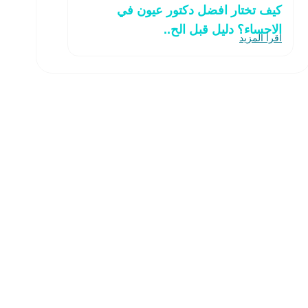
كيف تختار افضل دكتور عيون في
الاحساء؟ دليل قبل الح..
اقرأ المزيد